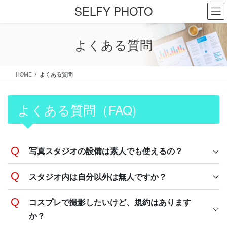
コ
ナ
SELFY PHOTO
ン
ビ
テ
ゲ
ン
ー
よくある質問
ツ
シ
に
ョ
移
ン
HOME
よくある質問
動
に
移
動
よくある質問（FAQ)
写真スタジオの設備は素人でも使えるの？
スタジオ内は自分以外は無人ですか？
コスプレで撮影したいけど、規約はあります
か？